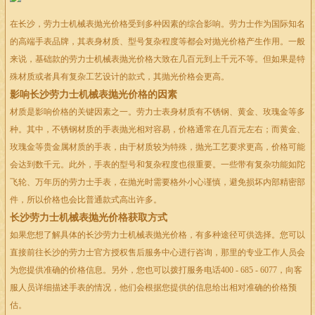
在长沙，劳力士机械表抛光价格受到多种因素的综合影响。劳力士作为国际知名
的高端手表品牌，其表身材质、型号复杂程度等都会对抛光价格产生作用。一般
来说，基础款的劳力士机械表抛光价格大致在几百元到上千元不等。但如果是特
殊材质或者具有复杂工艺设计的款式，其抛光价格会更高。
影响长沙劳力士机械表抛光价格的因素
材质是影响价格的关键因素之一。劳力士表身材质有不锈钢、黄金、玫瑰金等多
种。其中，不锈钢材质的手表抛光相对容易，价格通常在几百元左右；而黄金、
玫瑰金等贵金属材质的手表，由于材质较为特殊，抛光工艺要求更高，价格可能
会达到数千元。此外，手表的型号和复杂程度也很重要。一些带有复杂功能如陀
飞轮、万年历的劳力士手表，在抛光时需要格外小心谨慎，避免损坏内部精密部
件，所以价格也会比普通款式高出许多。
长沙劳力士机械表抛光价格获取方式
如果您想了解具体的长沙劳力士机械表抛光价格，有多种途径可供选择。您可以
直接前往长沙的劳力士官方授权售后服务中心进行咨询，那里的专业工作人员会
为您提供准确的价格信息。另外，您也可以拨打服务电话400 - 685 - 6077，向客
服人员详细描述手表的情况，他们会根据您提供的信息给出相对准确的价格预
估。